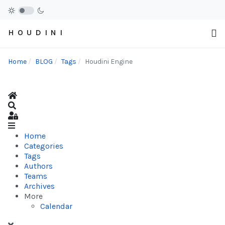
H O U D I N I
Home
BLOG
Tags
Houdini Engine
Home
Search
Sign In
Home
Categories
Tags
Authors
Teams
Archives
More
Calendar