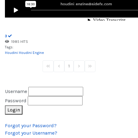
3
1985 HITS
Tags:
Houdini
Houdini Engine
1
First Page
Previous Page
Next Page
Last Page
Username
Password
Login
Forgot your Password?
Forgot your Username?