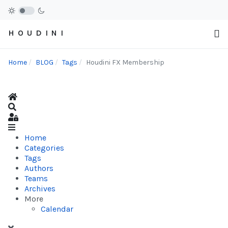
H O U D I N I
Home
BLOG
Tags
Houdini FX Membership
Home
Search
Sign In
Home
Categories
Tags
Authors
Teams
Archives
More
Calendar