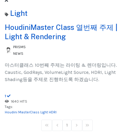
Light
HoudiniMaster Class 열번째 주제 |
Light & Rendering
PRISMS
NEWS
마스터클래스 10번째 주제는 라이팅 & 렌더링입니다.
Caustic, GodRays, VolumeLight Source, HDRI, Light
Shading등을 주제로 진행하도록 하겠습니다.
1
1640 HITS
Tags:
Houdini
MasterClass
Light
HDRI
1
First Page
Previous Page
Next Page
Last Page