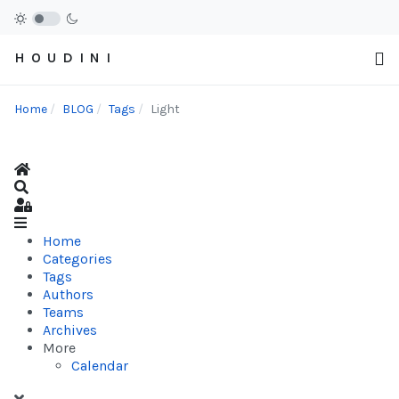
H O U D I N I
Home
BLOG
Tags
Light
Home
Search
Sign In
Home
Categories
Tags
Authors
Teams
Archives
More
Calendar