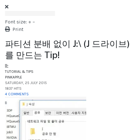
Font size:
+
–
Print
파티션 분배 없이 J:\ (J 드라이브)
를 만드는 Tip!
TUTORIAL & TIPS
PINKAPPLE
SATURDAY, 25 JULY 2015
1837 HITS
4 COMMENTS