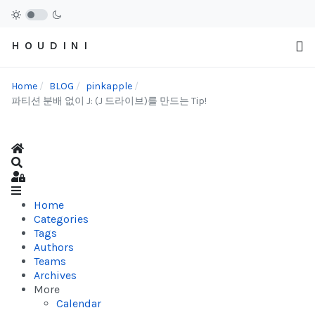
H O U D I N I
Home
BLOG
pinkapple
파티션 분배 없이 J: (J 드라이브)를 만드는 Tip!
Home
Search
Sign In
Home
Categories
Tags
Authors
Teams
Archives
More
Calendar