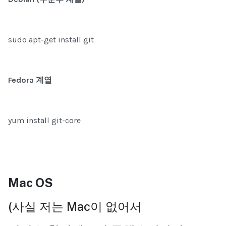
sudo apt-get install git
Fedora 계열
yum install git-core
Mac OS
(사실 저는 Mac이 없어서