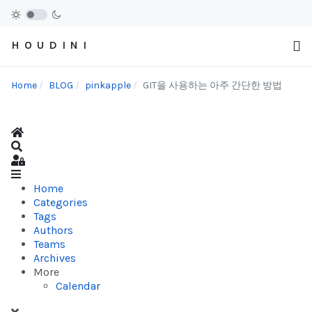
H O U D I N I
Home
BLOG
pinkapple
GIT을 사용하는 아주 간단한 방법
Home
Search
Sign In
Home
Categories
Tags
Authors
Teams
Archives
More
Calendar