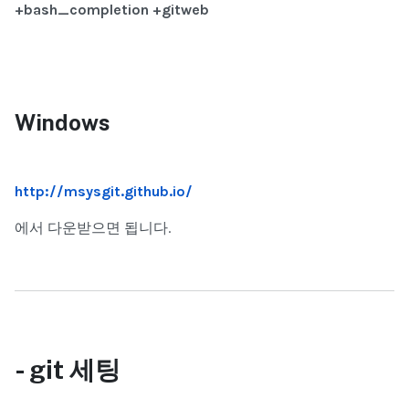
+bash_completion +gitweb
Windows
http://msysgit.github.io/
에서 다운받으면 됩니다.
- git
세팅