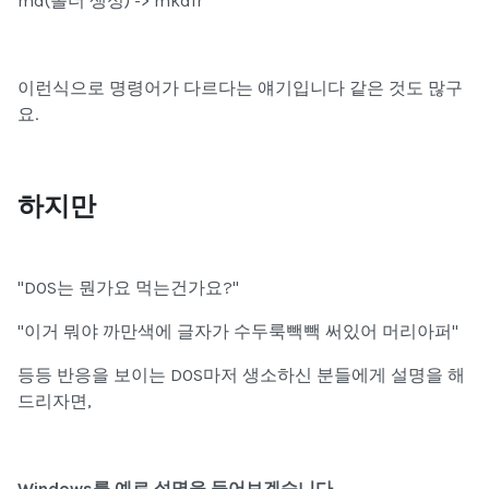
md
(폴더 생성) ->
mkdir
이런식으로 명령어가 다르다는 얘기입니다 같은 것도 많구
요.
하지만
"DOS는 뭔가요 먹는건가요?"
"이거 뭐야 까만색에 글자가 수두룩빽빽 써있어 머리아퍼"
등등 반응을 보이는
DOS마저 생소하신 분들
에게 설명을 해
드리자면,
Windows를 예로 설명을 들어보겠습니다.