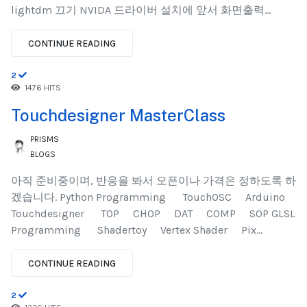
lightdm 끄기 NVIDA 드라이버 설치에 앞서 화면출력...
CONTINUE READING
2
1476 HITS
Touchdesigner MasterClass
PRISMS
BLOGS
아직 준비중이며, 반응을 봐서 오픈이나 가격은 정하도록 하
겠습니다. Python Programming ​TouchOSC Arduino
Touchdesigner TOP CHOP DAT COMP SOP GLSL
Programming ​​ Shadertoy Vertex Shader Pix...
CONTINUE READING
2