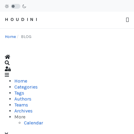
H O U D I N I
Home
BLOG
Home
Search
Sign In
Home
Categories
Tags
Authors
Teams
Archives
More
Calendar