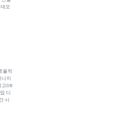
 데모
 효율적
메니지
몽고DB
업 디
간 시