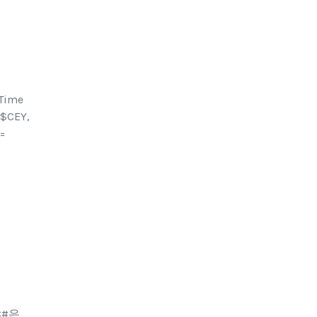
@Time
 $CEY,
 =
C#은