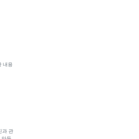
한 내용
진과 관
 만들