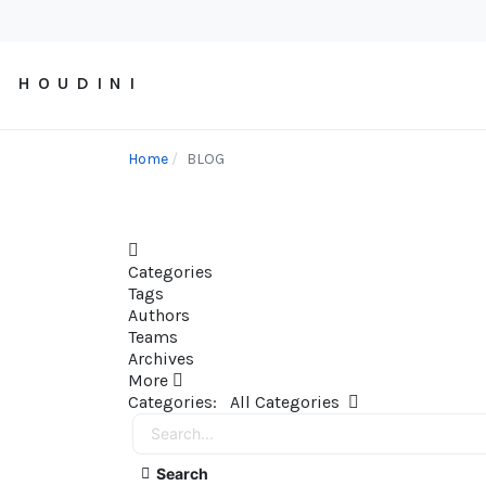
H O U D I N I
Home
BLOG
Home
Categories
Tags
Authors
Teams
Archives
More
Search...
Categories:
All Categories
Search