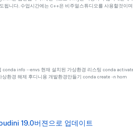
셔도됩니다. 수업시간에는 C++은 비주얼스튜디오를 사용할것이며
업 conda info --envs 현재 설치된 가상환경 리스팅 conda activat
 가상환경 해제 후디니용 개발환경만들기 conda create -n hom
udini 19.0버젼으로 업데이트